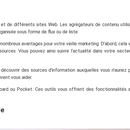
génial et t'aider à faire prospérer ton
entreprise.
 et de différents sites Web. Les agrégateurs de contenu utili
rganisée sous forme de flux ou de liste.
e nombreux avantages pour votre veille marketing. D’abord, cela
urces. Vous pouvez ainsi suivre l’actualité dans votre secteu
découvrir des sources d’information auxquelles vous n’auriez 
uvent vous aider.
Votre adresse email ne sera jamais divulguée ou
ard ou Pocket. Ces outils vous offrent des fonctionnalités 
revendue. Vous pouvez vous désinscrire à tout
moment.
le