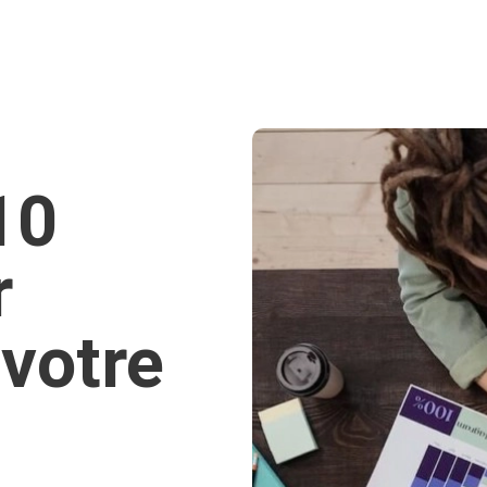
10
r
votre