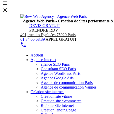
Agence Web Paris - Création de Sites performants 
DEVIS GRATUIT
PRENDRE RDV
401, rue des Pyrénées 75020 Paris
01.84.60.68.39
APPEL GRATUIT
Accueil
Agence Internet
agence SEO Paris
Consultant SEO Paris
Agence WordPress Paris
Agence Google Ads
Agence de communication Paris
Agence de communication Vannes
Création site internet
Création site vitrine
Création site e-commerce
Refonte Site Internet
Création landing page