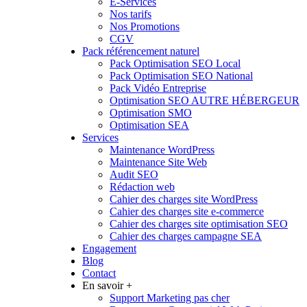
E-Services
Nos tarifs
Nos Promotions
CGV
Pack référencement naturel
Pack Optimisation SEO Local
Pack Optimisation SEO National
Pack Vidéo Entreprise
Optimisation SEO AUTRE HÉBERGEUR
Optimisation SMO
Optimisation SEA
Services
Maintenance WordPress
Maintenance Site Web
Audit SEO
Rédaction web
Cahier des charges site WordPress
Cahier des charges site e-commerce
Cahier des charges site optimisation SEO
Cahier des charges campagne SEA
Engagement
Blog
Contact
En savoir +
Support Marketing pas cher