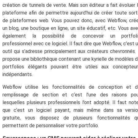
Abonne-toi à la Newsletter
création de tunnels de vente. Mais son éditeur a fait évoluer 
plateforme afin de permettre aujourd’hui de créer toute sor
!
de plateformes web. Vous pouvez donc, avec Webflow, cré
un blog, une boutique en ligne, un site éducatif, etc. Vous av
Inscris-toi gratuitement à la Newsletter pour
également la possibilité de concevoir un portfoli
recevoir chaque mois du contenu digital
professionnel avec ce logiciel. Il faut dire que Webflow, c’est 
génial et t'aider à faire prospérer ton
outil qui s’adresse principalement aux créateurs chevronnés. 
entreprise.
propose une bibliothèque contenant une kyrielle de modèles 
portfolios élégants pouvant être utiles aux concepteur
indépendants.
Webflow utilise les fonctionnalités de conception et d
remplissage de section et c’est l’une des raisons pou
lesquelles plusieurs professionnels l’ont adopté. Il faut not
que c’est un logiciel payant, mais même dans sa versio
gratuite, vous disposez de plusieurs fonctionnalités qu
permettent de personnaliser votre portfolio.
Votre adresse email ne sera jamais divulguée ou
revendue. Vous pouvez vous désinscrire à tout