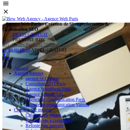
Agence Web Paris - Création de Sites performants &
Optimisation SEO
DEVIS GRATUIT
PRENDRE RDV
401, rue des Pyrénées 75020 Paris
01.84.60.68.39
APPEL GRATUIT
Accueil
Agence Internet
agence SEO Paris
Consultant SEO Paris
Agence WordPress Paris
Agence Google Ads
Agence de communication Paris
Agence de communication Vannes
Création site internet
Création site vitrine
Création site e-commerce
Refonte Site Internet