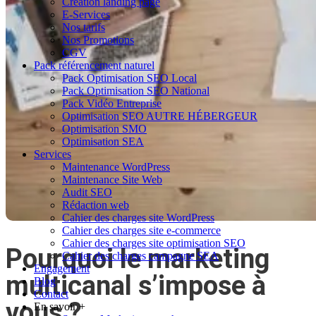
Création landing page
E-Services
Nos tarifs
Nos Promotions
CGV
Pack référencement naturel
Pack Optimisation SEO Local
Pack Optimisation SEO National
Pack Vidéo Entreprise
Optimisation SEO AUTRE HÉBERGEUR
Optimisation SMO
Optimisation SEA
Services
Maintenance WordPress
Maintenance Site Web
Audit SEO
Rédaction web
Cahier des charges site WordPress
Cahier des charges site e-commerce
Cahier des charges site optimisation SEO
Pourquoi le marketing
Cahier des charges campagne SEA
Engagement
multicanal s’impose à
Blog
Contact
vous ?
En savoir +