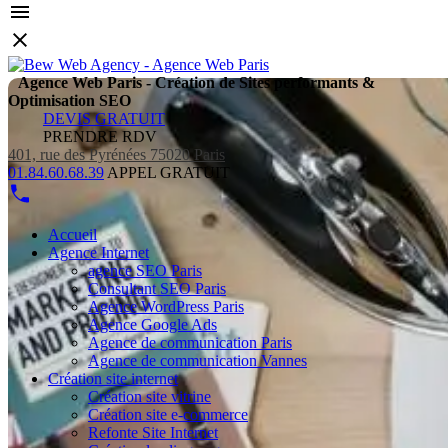
Agence Web Paris - Création de Sites performants &
Optimisation SEO
DEVIS GRATUIT
PRENDRE RDV
401, rue des Pyrénées 75020 Paris
01.84.60.68.39
APPEL GRATUIT
Accueil
Agence Internet
agence SEO Paris
Consultant SEO Paris
Agence WordPress Paris
Agence Google Ads
Agence de communication Paris
Agence de communication Vannes
Création site internet
Création site vitrine
Création site e-commerce
Refonte Site Internet