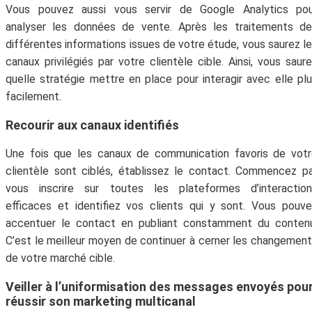
Vous pouvez aussi vous servir de Google Analytics pou
Abonne-toi à la Newsletter
analyser les données de vente. Après les traitements de
!
différentes informations issues de votre étude, vous saurez l
canaux privilégiés par votre clientèle cible. Ainsi, vous saur
Inscris-toi gratuitement à la Newsletter pour
quelle stratégie mettre en place pour interagir avec elle pl
recevoir chaque mois du contenu digital
facilement.
génial et t'aider à faire prospérer ton
entreprise.
Recourir aux canaux identifiés
Une fois que les canaux de communication favoris de vot
clientèle sont ciblés, établissez le contact. Commencez p
vous inscrire sur toutes les plateformes d’interaction
efficaces et identifiez vos clients qui y sont. Vous pouv
accentuer le contact en publiant constamment du contenu
C’est le meilleur moyen de continuer à cerner les changemen
de votre marché cible.
Veiller à l’uniformisation des messages envoyés pou
Votre adresse email ne sera jamais divulguée ou
réussir son marketing multicanal
revendue. Vous pouvez vous désinscrire à tout