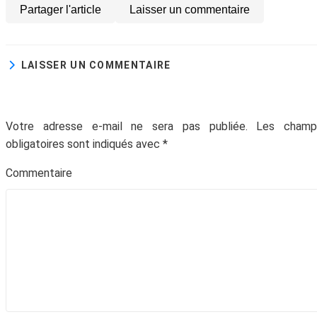
Partager l'article
Laisser un commentaire
Abonne-toi à la Newsletter
!
LAISSER UN COMMENTAIRE
Inscris-toi gratuitement à la Newsletter pour
recevoir chaque mois du contenu digital
génial et t'aider à faire prospérer ton
Votre adresse e-mail ne sera pas publiée.
Les champ
entreprise.
obligatoires sont indiqués avec
*
Commentair
Votre adresse email ne sera jamais divulguée ou