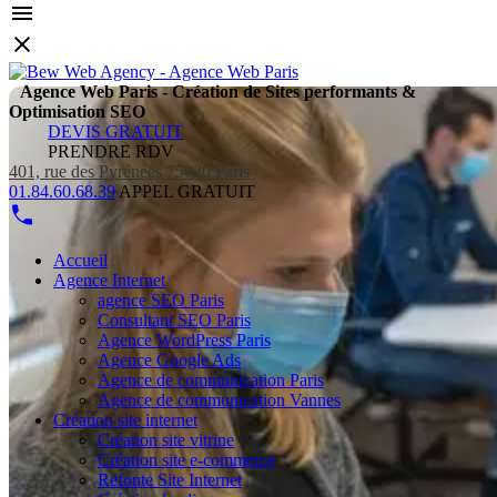
Agence Web Paris - Création de Sites performants &
Optimisation SEO
DEVIS GRATUIT
PRENDRE RDV
401, rue des Pyrénées 75020 Paris
01.84.60.68.39
APPEL GRATUIT
Accueil
Agence Internet
agence SEO Paris
Consultant SEO Paris
Agence WordPress Paris
Agence Google Ads
Agence de communication Paris
Agence de communication Vannes
Création site internet
Création site vitrine
Création site e-commerce
Refonte Site Internet