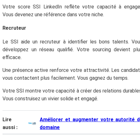
Abonne-toi à la Newsletter
Votre score SSI LinkedIn reflète votre capacité à engage
!
Vous devenez une référence dans votre niche.
Recruteur
Inscris-toi gratuitement à la Newsletter pour
recevoir chaque mois du contenu digital
Le SSI aide un recruteur à identifier les bons talents. Vo
génial et t'aider à faire prospérer ton
développez un réseau qualifié. Votre sourcing devient pl
entreprise.
efficace.
Une présence active renforce votre attractivité. Les candida
vous contactent plus facilement. Vous gagnez du temps.
Votre SSI montre votre capacité à créer des relations durable
Vous construisez un vivier solide et engagé.
Lire
Améliorer et augmenter votre autorité d
aussi :
domaine
Votre adresse email ne sera jamais divulguée ou
revendue. Vous pouvez vous désinscrire à tout