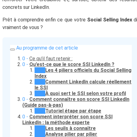
concrets sur LinkedIn.
Prêt à comprendre enfin ce que votre
Social Selling Index
di
vraiment de vous ?
Au programme de cet article
Ce qu’il faut retenir :
Qu’est-ce que le score SSI LinkedIn ?
Les 4 piliers officiels du Social Selling
Index
Comment LinkedIn calcule réellement
le SSI
À quoi sert le SSI selon votre profil
Comment connaître son score SSI LinkedIn
(Guide pas‑à‑pas)
Tutoriel étape par étape
Comment interpréter son score SSI
LinkedIn : la méthode experte
Les seuils à connaître
Analyse pilier par pilier