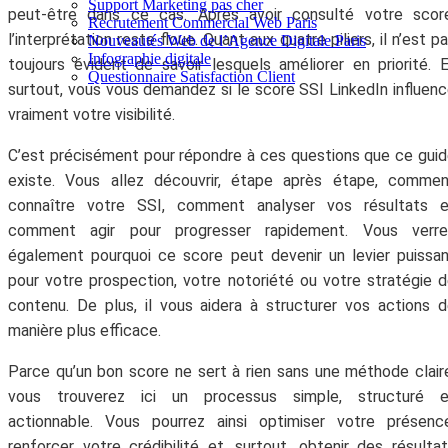
Support Marketing pas cher
peut‑être dans ce cas. Après avoir consulté votre score
Recrutement Commercial Web Paris
l’interprétation reste floue. Quant aux quatre piliers, il n’est p
Nouveautés Web de l’Agence Digitale Paris
Infographie digitale
toujours évident de savoir lesquels améliorer en priorité. 
Questionnaire Satisfaction Client
surtout, vous vous demandez si le score SSI LinkedIn influen
vraiment votre visibilité.
C’est précisément pour répondre à ces questions que ce gui
existe. Vous allez découvrir, étape après étape, commen
connaître votre SSI, comment analyser vos résultats e
comment agir pour progresser rapidement. Vous verre
également pourquoi ce score peut devenir un levier puissa
pour votre prospection, votre notoriété ou votre stratégie 
contenu. De plus, il vous aidera à structurer vos actions 
manière plus efficace.
Parce qu’un bon score ne sert à rien sans une méthode clair
vous trouverez ici un processus simple, structuré e
actionnable. Vous pourrez ainsi optimiser votre présenc
renforcer votre crédibilité et, surtout, obtenir des résulta