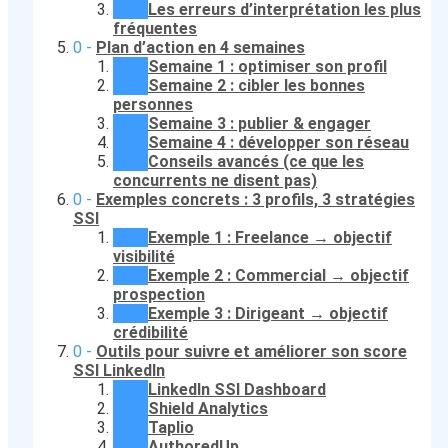
Les erreurs d’interprétation les plus
fréquentes
Plan d’action en 4 semaines
Semaine 1 : optimiser son profil
Semaine 2 : cibler les bonnes
personnes
Semaine 3 : publier & engager
Semaine 4 : développer son réseau
Conseils avancés (ce que les
concurrents ne disent pas)
Exemples concrets : 3 profils, 3 stratégies
SSI
Exemple 1 : Freelance → objectif
visibilité
Exemple 2 : Commercial → objectif
prospection
Exemple 3 : Dirigeant → objectif
crédibilité
Outils pour suivre et améliorer son score
SSI LinkedIn
LinkedIn SSI Dashboard
Shield Analytics
Taplio
AuthoredUp