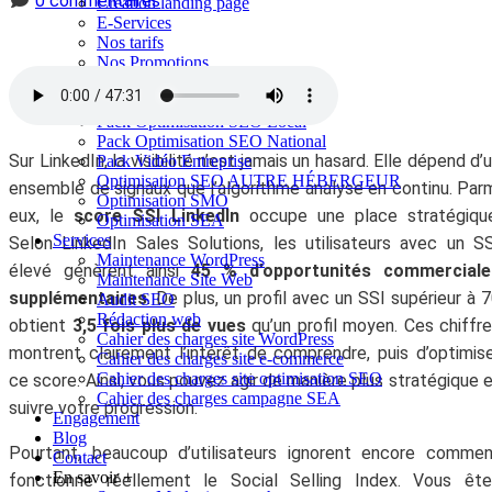
0 commentaires
Création landing page
E-Services
Nos tarifs
Nos Promotions
CGV
Pack référencement naturel
Pack Optimisation SEO Local
Pack Optimisation SEO National
Sur LinkedIn, la visibilité n’est jamais un hasard. Elle dépend d’
Pack Vidéo Entreprise
Optimisation SEO AUTRE HÉBERGEUR
ensemble de signaux que l’algorithme analyse en continu. Par
Optimisation SMO
eux, le
score SSI LinkedIn
occupe une place stratégique
Optimisation SEA
Services
Selon LinkedIn Sales Solutions, les utilisateurs avec un S
Maintenance WordPress
élevé génèrent ainsi
45 % d’opportunités commerciale
Maintenance Site Web
supplémentaires
. De plus, un profil avec un SSI supérieur à 
Audit SEO
Rédaction web
obtient
3,5 fois plus de vues
qu’un profil moyen. Ces chiffr
Cahier des charges site WordPress
montrent clairement l’intérêt de comprendre, puis d’optimis
Cahier des charges site e-commerce
Cahier des charges site optimisation SEO
ce score. Ainsi, vous pouvez agir de manière plus stratégique 
Cahier des charges campagne SEA
suivre votre progression.
Engagement
Blog
Pourtant, beaucoup d’utilisateurs ignorent encore comme
Contact
En savoir +
fonctionne réellement le Social Selling Index. Vous ête