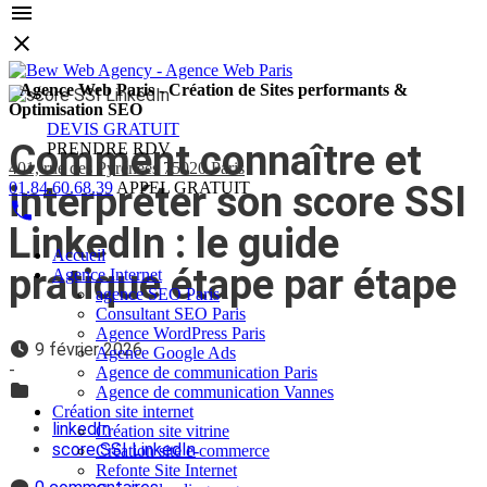
Agence Web Paris - Création de Sites performants &
Optimisation SEO
DEVIS GRATUIT
Comment connaître et
PRENDRE RDV
401, rue des Pyrénées 75020 Paris
interpréter son score SSI
01.84.60.68.39
APPEL GRATUIT
LinkedIn : le guide
Accueil
pratique étape par étape
Agence Internet
agence SEO Paris
Consultant SEO Paris
Agence WordPress Paris
9 février 2026
Agence Google Ads
-
Agence de communication Paris
Agence de communication Vannes
Création site internet
linkedIn
Création site vitrine
score SSI LinkedIn
Création site e-commerce
Refonte Site Internet