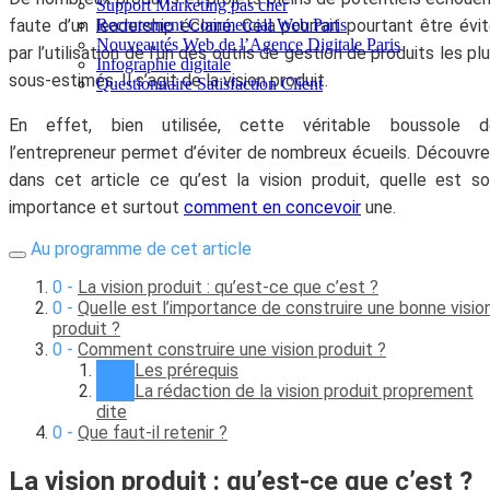
Support Marketing pas cher
faute d’un leadership éclairé. Cela pourrait pourtant être évi
Recrutement Commercial Web Paris
Nouveautés Web de l’Agence Digitale Paris
par l’utilisation de l’un des outils de gestion de produits les pl
Infographie digitale
sous-estimés. Il s’agit de la vision produit.
Questionnaire Satisfaction Client
En effet, bien utilisée, cette véritable boussole d
l’entrepreneur permet d’éviter de nombreux écueils. Découvr
dans cet article ce qu’est la vision produit, quelle est s
importance et surtout
comment en concevoir
une.
Au programme de cet article
La vision produit : qu’est-ce que c’est ?
Quelle est l’importance de construire une bonne visio
produit ?
Comment construire une vision produit ?
Les prérequis
La rédaction de la vision produit proprement
dite
Que faut-il retenir ?
La vision produit : qu’est-ce que c’est ?