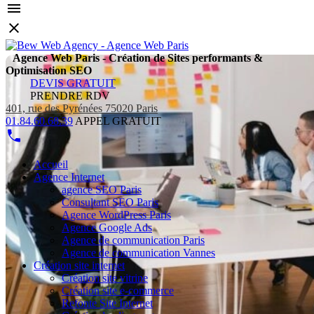
Agence Web Paris - Création de Sites performants &
Optimisation SEO
DEVIS GRATUIT
PRENDRE RDV
401, rue des Pyrénées 75020 Paris
01.84.60.68.39
APPEL GRATUIT
Accueil
Agence Internet
agence SEO Paris
Consultant SEO Paris
Agence WordPress Paris
Agence Google Ads
Agence de communication Paris
Agence de communication Vannes
Création site internet
Création site vitrine
Création site e-commerce
Refonte Site Internet