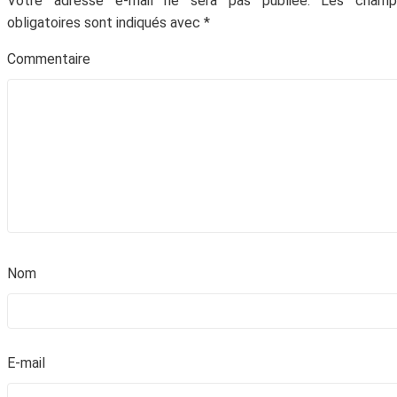
Votre adresse e-mail ne sera pas publiée.
Les champ
obligatoires sont indiqués avec
*
Commentair
No
Abonne-toi à la Newsletter
!
E-mai
Inscris-toi gratuitement à la Newsletter pour