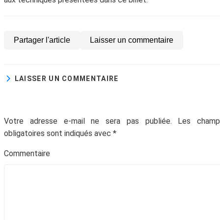
Abonne-toi à la Newsletter
!
Partager l'article
Laisser un commentaire
Inscris-toi gratuitement à la Newsletter pour
recevoir chaque mois du contenu digital
génial et t'aider à faire prospérer ton
LAISSER UN COMMENTAIRE
entreprise.
Votre adresse e-mail ne sera pas publiée.
Les champ
obligatoires sont indiqués avec
*
Commentair
Votre adresse email ne sera jamais divulguée ou