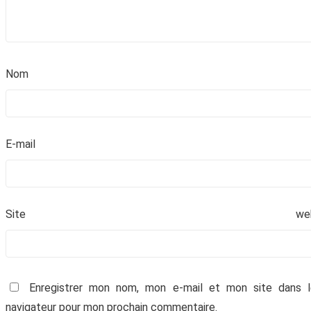
revendue. Vous pouvez vous désinscrire à tout
moment.
No
E-mai
Site we
Enregistrer mon nom, mon e-mail et mon site dans l
navigateur pour mon prochain commentaire.