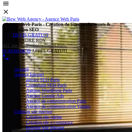
Agence Web Paris - Création de Sites performants &
Optimisation SEO
DEVIS GRATUIT
PRENDRE RDV
401, rue des Pyrénées 75020 Paris
01.84.60.68.39
APPEL GRATUIT
Accueil
Agence Internet
agence SEO Paris
Consultant SEO Paris
Agence WordPress Paris
Agence Google Ads
Agence de communication Paris
Agence de communication Vannes
Création site internet
Création site vitrine
Création site e-commerce
Refonte Site Internet