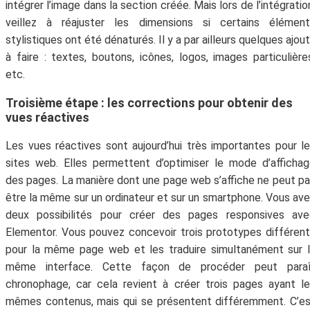
intégrer l’image dans la section créée. Mais lors de l’intégratio
Abonne-toi à la Newsletter
veillez à réajuster les dimensions si certains élément
!
stylistiques ont été dénaturés. Il y a par ailleurs quelques ajou
à faire : textes, boutons, icônes, logos, images particulière
Inscris-toi gratuitement à la Newsletter pour
etc.
recevoir chaque mois du contenu digital
génial et t'aider à faire prospérer ton
Troisième étape : les corrections pour obtenir des
vues réactives
entreprise.
Les vues réactives sont aujourd’hui très importantes pour l
sites web. Elles permettent d’optimiser le mode d’afficha
des pages. La manière dont une page web s’affiche ne peut p
être la même sur un ordinateur et sur un smartphone. Vous av
deux possibilités pour créer des pages responsives ave
Elementor. Vous pouvez concevoir trois prototypes différen
pour la même page web et les traduire simultanément sur 
même interface. Cette façon de procéder peut paraî
chronophage, car cela revient à créer trois pages ayant l
Votre adresse email ne sera jamais divulguée ou
mêmes contenus, mais qui se présentent différemment. C’e
revendue. Vous pouvez vous désinscrire à tout