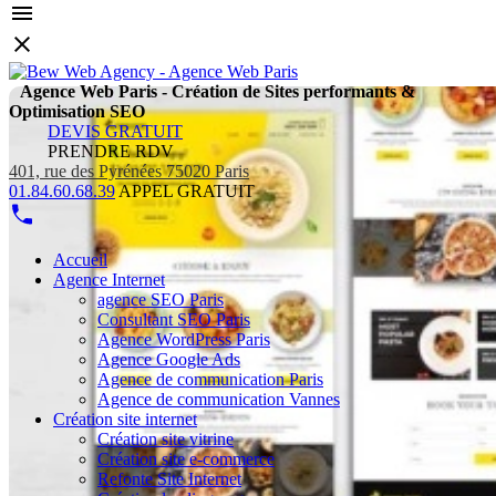
Agence Web Paris - Création de Sites performants &
Optimisation SEO
DEVIS GRATUIT
PRENDRE RDV
401, rue des Pyrénées 75020 Paris
01.84.60.68.39
APPEL GRATUIT
Accueil
Agence Internet
agence SEO Paris
Consultant SEO Paris
Agence WordPress Paris
Agence Google Ads
Agence de communication Paris
Agence de communication Vannes
Création site internet
Création site vitrine
Création site e-commerce
Refonte Site Internet