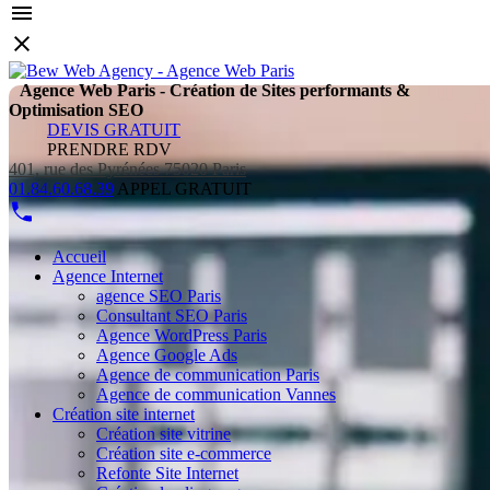
Agence Web Paris - Création de Sites performants &
Optimisation SEO
DEVIS GRATUIT
PRENDRE RDV
401, rue des Pyrénées 75020 Paris
01.84.60.68.39
APPEL GRATUIT
Accueil
Agence Internet
agence SEO Paris
Consultant SEO Paris
Agence WordPress Paris
Agence Google Ads
Agence de communication Paris
Agence de communication Vannes
Création site internet
Création site vitrine
Création site e-commerce
Refonte Site Internet