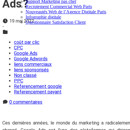
Ads ?
Support Marketing pas cher
Recrutement Commercial Web Paris
Nouveautés Web de l’Agence Digitale Paris
Infographie digitale
19 mai 2022
Questionnaire Satisfaction Client
-
coût par clic
CPC
Google Ads
Google Adwords
liens commerciaux
liens sponsorisés
Non classé
PPC
Referencement google
Referencement payant
0 commentaires
Ces dernières années, le monde du marketing a radicaleme