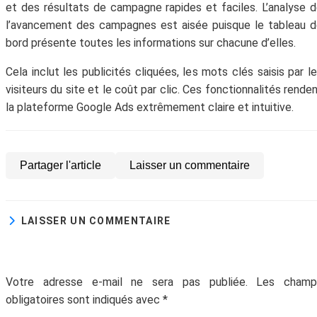
recevoir chaque mois du contenu digital
et des résultats de campagne rapides et faciles. L’analyse 
génial et t'aider à faire prospérer ton
l’avancement des campagnes est aisée puisque le tableau 
entreprise.
bord présente toutes les informations sur chacune d’elles.
Cela inclut les publicités cliquées, les mots clés saisis par l
visiteurs du site et le coût par clic. Ces fonctionnalités rende
la plateforme Google Ads extrêmement claire et intuitive.
Partager l'article
Laisser un commentaire
Votre adresse email ne sera jamais divulguée ou
LAISSER UN COMMENTAIRE
revendue. Vous pouvez vous désinscrire à tout
moment.
Votre adresse e-mail ne sera pas publiée.
Les champ
obligatoires sont indiqués avec
*