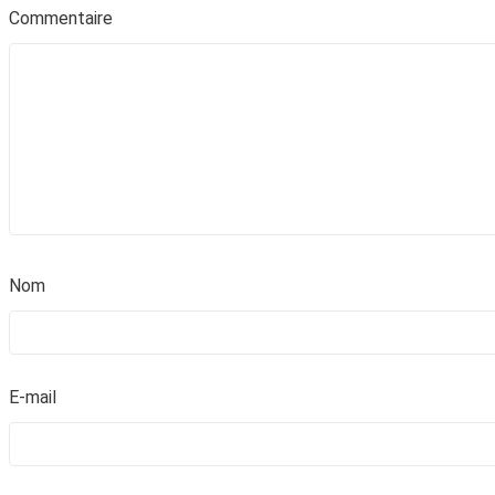
Commentair
No
E-mai