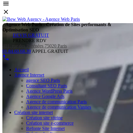
Agence Web Paris - Création de Sites performants &
Optimisation SEO
DEVIS GRATUIT
PRENDRE RDV
401, rue des Pyrénées 75020 Paris
01.84.60.68.39
APPEL GRATUIT
Accueil
Agence Internet
agence SEO Paris
Consultant SEO Paris
Agence WordPress Paris
Agence Google Ads
Agence de communication Paris
Agence de communication Vannes
Création site internet
Création site vitrine
Création site e-commerce
Refonte Site Internet