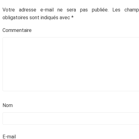
Votre adresse e-mail ne sera pas publiée.
Les champ
obligatoires sont indiqués avec
*
Commentair
Abonne-toi à la Newsletter
!
Inscris-toi gratuitement à la Newsletter pour
recevoir chaque mois du contenu digital
No
génial et t'aider à faire prospérer ton
entreprise.
E-mai