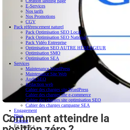
Création landing page
E-Services
Nos tarifs
Nos Promotions
CGV
Pack référencement naturel
Pack Optimisation SEO Local
Pack Optimisation SEO National
Pack Vidéo Entreprise
Optimisation SEO AUTRE HÉBERGEUR
Optimisation SMO
Optimisation SEA
Services
Maintenance WordPress
Maintenance Site Web
Audit SEO
Rédaction web
Cahier des charges site WordPress
Cahier des charges site e-commerce
Cahier des charges site optimisation SEO
Cahier des charges campagne SEA
Engagement
Comment atteindre la
Blog
Contact
position zéro ?
En savoir +