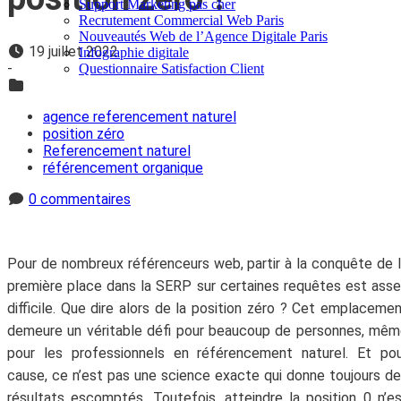
Support Marketing pas cher
Recrutement Commercial Web Paris
Nouveautés Web de l’Agence Digitale Paris
19 juillet 2022
Infographie digitale
-
Questionnaire Satisfaction Client
agence referencement naturel
position zéro
Referencement naturel
référencement organique
0 commentaires
Pour de nombreux référenceurs web, partir à la conquête de 
première place dans la SERP sur certaines requêtes est ass
difficile. Que dire alors de la position zéro ? Cet emplaceme
demeure un véritable défi pour beaucoup de personnes, mê
pour les professionnels en référencement naturel. Et po
cause, ce n’est pas une science exacte qui donne toujours d
résultats escomptés. Toutefois, atteindre la position 0 n’e