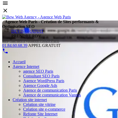
Agence Web Paris - Création de Sites performants &
Optimisation SEO
DEVIS GRATUIT
PRENDRE RDV
401, rue des Pyrénées 75020 Paris
01.84.60.68.39
APPEL GRATUIT
Accueil
Agence Internet
agence SEO Paris
Consultant SEO Paris
Agence WordPress Paris
Agence Google Ads
Agence de communication Paris
Agence de communication Vannes
Création site internet
Création site vitrine
Création site e-commerce
Refonte Site Internet