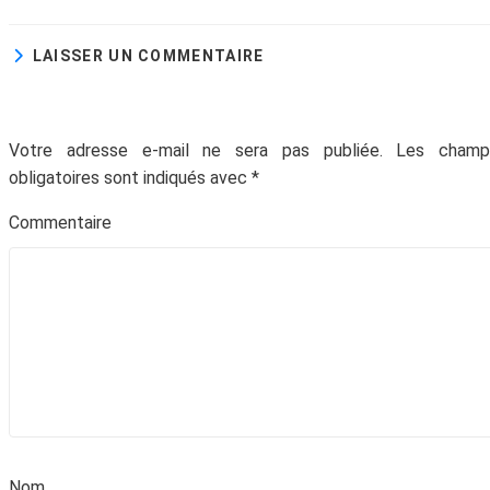
LAISSER UN COMMENTAIRE
Votre adresse e-mail ne sera pas publiée.
Les champ
obligatoires sont indiqués avec
*
Votre adresse email ne sera jamais divulguée ou
Commentair
revendue. Vous pouvez vous désinscrire à tout
moment.
No