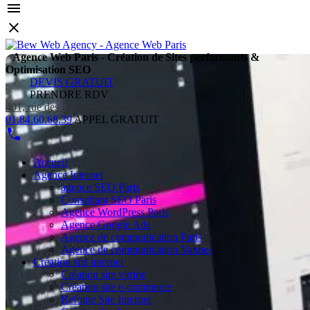
Agence Web Paris - Création de Sites performants &
Optimisation SEO
DEVIS GRATUIT
PRENDRE RDV
401, rue des Pyrénées 75020 Paris
01.84.60.68.39
APPEL GRATUIT
Accueil
Agence Internet
agence SEO Paris
Consultant SEO Paris
Agence WordPress Paris
Agence Google Ads
Agence de communication Paris
Agence de communication Vannes
Création site internet
Création site vitrine
Création site e-commerce
Refonte Site Internet