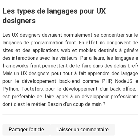
Les types de langages pour UX
designers
Les UX designers devraient normalement se concentrer sur l
langages de programmation front. En effet, ils conçoivent d
sites et des applications web et mobiles destinés à génér
des interactions avec les visiteurs. Par ailleurs, les langages 
frameworks front permettent de le faire dans des délais bref
Mais un UX designers peut tout à fait apprendre des langag
Abonne-toi à la Newsletter
pour le développement back-end comme PHP, NodeJS e
!
Python. Toutefois, pour le développement d’un back-office, 
est préférable de faire appel à un développeur professionn
Inscris-toi gratuitement à la Newsletter pour
dont c’est le métier. Besoin d’un coup de main ?
recevoir chaque mois du contenu digital
génial et t'aider à faire prospérer ton
entreprise.
Partager l'article
Laisser un commentaire