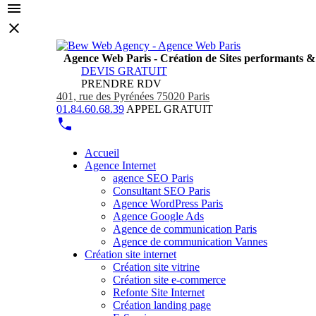
Agence Web Paris - Création de Sites performants 
DEVIS GRATUIT
PRENDRE RDV
401, rue des Pyrénées 75020 Paris
01.84.60.68.39
APPEL GRATUIT
Accueil
Agence Internet
agence SEO Paris
Consultant SEO Paris
Agence WordPress Paris
Agence Google Ads
Agence de communication Paris
Agence de communication Vannes
Création site internet
Création site vitrine
Création site e-commerce
Refonte Site Internet
Création landing page