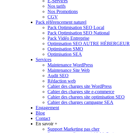
E-Services
Nos tarifs
Nos Promotions
CGV
Pack référencement naturel
Pack Optimisation SEO Local
Pack Optimisation SEO National
Pack Vidéo Entreprise
Optimisation SEO AUTRE HÉBERGEUR
Optimisation SMO
Optimisation SEA
Services
Maintenance WordPress
Maintenance Site Web
Audit SEO
Rédaction web
Cahier des charges site WordPress
Cahier des charges site e-commerce
Cahier des charges site optimisation SEO
Cahier des charges campagne SEA
Engagement
Blog
Contact
En savoir +
Support Marketing pas cher