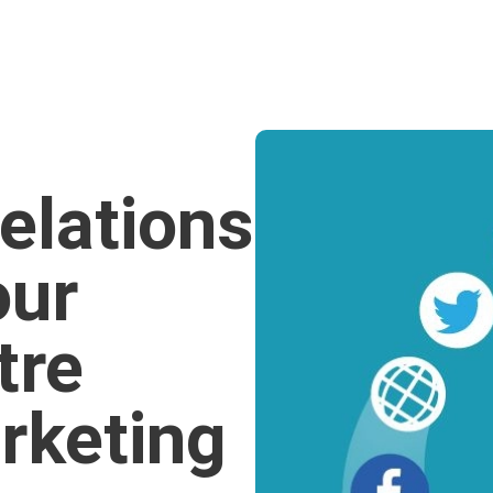
Relations
our
tre
rketing