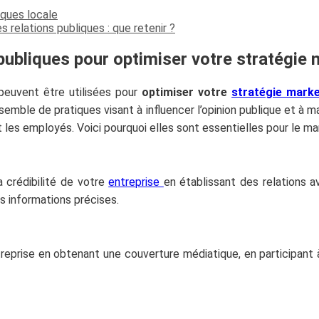
génial et t'aider à faire prospérer ton
iques locale
 relations publiques : que retenir ?
entreprise.
publiques pour optimiser votre stratégie
peuvent être utilisées pour
optimiser votre
stratégie marke
semble de pratiques visant à influencer l’opinion publique et à m
 et les employés. Voici pourquoi elles sont essentielles pour le ma
a crédibilité de votre
entreprise
en établissant des relations 
es informations précises.
Votre adresse email ne sera jamais divulguée ou
revendue. Vous pouvez vous désinscrire à tout
moment.
reprise en obtenant une couverture médiatique, en participant 