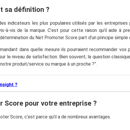
 sa définition ?
 indicateurs les plus populaires utilisés par les entreprises po
is-à-vis de la marque. C’est pour cette raison qu’il aide à pre
détermination du Net Promoter Score part d’un principe simple q
 demandant dans quelle mesure ils pourraient recommander vos 
ur le niveau de satisfaction. Bien souvent, la question classique
 notre produit/service ou marque à un proche ?”.
nsight ?
Abonne-toi à la Newsletter
er Score pour votre entreprise ?
!
omoter Score, c’est parce qu’il a de nombreux avantages.
Inscris-toi gratuitement à la Newsletter pour
recevoir chaque mois du contenu digital