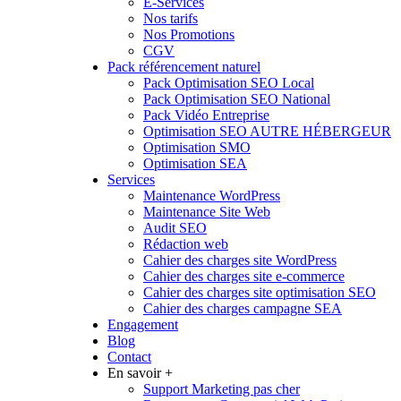
E-Services
Nos tarifs
Nos Promotions
CGV
Pack référencement naturel
Pack Optimisation SEO Local
Pack Optimisation SEO National
Pack Vidéo Entreprise
Optimisation SEO AUTRE HÉBERGEUR
Optimisation SMO
Optimisation SEA
Services
Maintenance WordPress
Maintenance Site Web
Audit SEO
Rédaction web
Cahier des charges site WordPress
Cahier des charges site e-commerce
Cahier des charges site optimisation SEO
Cahier des charges campagne SEA
Engagement
Blog
Contact
En savoir +
Support Marketing pas cher