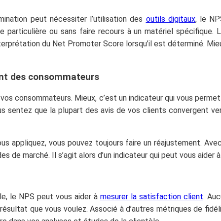
génial et t'aider à faire prospérer ton
ination peut nécessiter l’utilisation des
outils digitaux
, le N
entreprise.
 particulière ou sans faire recours à un matériel spécifique. 
interprétation du Net Promoter Score lorsqu’il est déterminé. Mi
ent des consommateurs
ur vos consommateurs. Mieux, c’est un indicateur qui vous perm
us sentez que la plupart des avis de vos clients convergent ve
Votre adresse email ne sera jamais divulguée ou
 vous appliquez, vous pouvez toujours faire un réajustement. Av
revendue. Vous pouvez vous désinscrire à tout
s de marché. Il s’agit alors d’un indicateur qui peut vous aider à
moment.
le, le NPS peut vous aider à
mesurer la satisfaction client
. Auc
e résultat que vous voulez. Associé à d’autres métriques de fidé