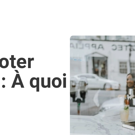
oter
: À quoi