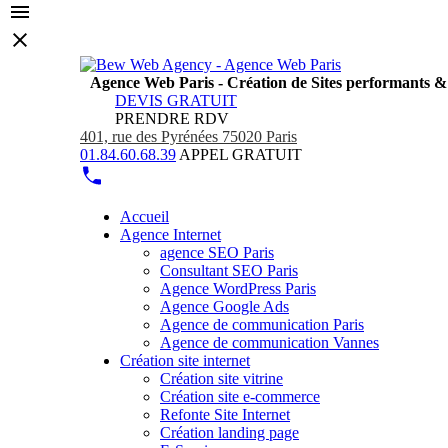
Agence Web Paris - Création de Sites performants 
DEVIS GRATUIT
PRENDRE RDV
401, rue des Pyrénées 75020 Paris
01.84.60.68.39
APPEL GRATUIT
Accueil
Agence Internet
agence SEO Paris
Consultant SEO Paris
Agence WordPress Paris
Agence Google Ads
Agence de communication Paris
Agence de communication Vannes
Création site internet
Création site vitrine
Création site e-commerce
Refonte Site Internet
Création landing page