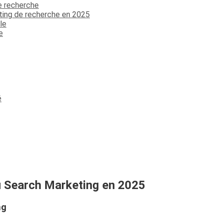
 recherche
génial et t'aider à faire prospérer ton
ting de recherche en 2025
entreprise.
le
e
é
Votre adresse email ne sera jamais divulguée ou
revendue. Vous pouvez vous désinscrire à tout
moment.
 Search Marketing en 2025
ng