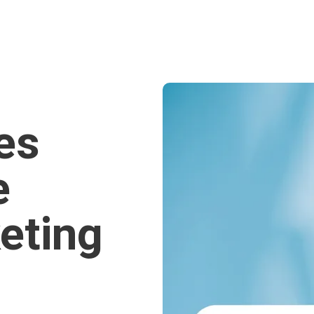
es
e
eting