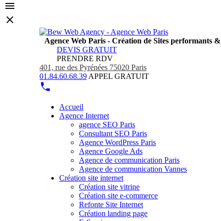
Agence Web Paris - Création de Sites performants 
DEVIS GRATUIT
PRENDRE RDV
401, rue des Pyrénées 75020 Paris
01.84.60.68.39
APPEL GRATUIT
Accueil
Agence Internet
agence SEO Paris
Consultant SEO Paris
Agence WordPress Paris
Agence Google Ads
Agence de communication Paris
Agence de communication Vannes
Création site internet
Création site vitrine
Création site e-commerce
Refonte Site Internet
Création landing page