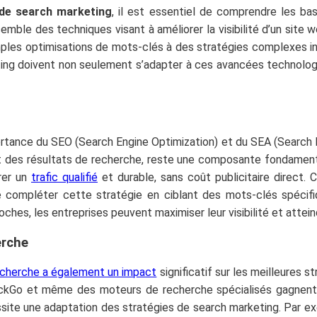
 de search marketing
, il est essentiel de comprendre les b
mble des techniques visant à améliorer la visibilité d’un site 
es optimisations de mots-clés à des stratégies complexes intégr
ting doivent non seulement s’adapter à ces avancées technologi
rtance du SEO (Search Engine Optimization) et du SEA (Search En
ut des résultats de recherche, reste une composante fondament
rer un
trafic qualifié
et durable, sans coût publicitaire direct. 
e compléter cette stratégie en ciblant des mots-clés spéci
es, les entreprises peuvent maximiser leur visibilité et atteind
erche
echerche a également un impact
significatif sur les meilleures s
kGo et même des moteurs de recherche spécialisés gagnent 
ssite une adaptation des stratégies de search marketing. Par e