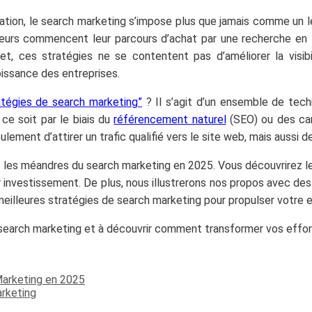
tion, le search marketing s’impose plus que jamais comme un le
s commencent leur parcours d’achat par une recherche en lign
et, ces stratégies ne se contentent pas d’améliorer la visibi
 croissance des entreprises.
atégies de search marketing”
? Il s’agit d’un ensemble de tech
ce soit par le biais du
référencement naturel
(SEO) ou des cam
ment d’attirer un trafic qualifié vers le site web, mais aussi de 
rs les méandres du search marketing en 2025. Vous découvrirez le
r investissement. De plus, nous illustrerons nos propos avec d
lleures stratégies de search marketing pour propulser votre en
 search marketing et à découvrir comment transformer vos effort
Abonne-toi à la Newsletter
!
arketing en 2025
Inscris-toi gratuitement à la Newsletter pour
arketing
recevoir chaque mois du contenu digital