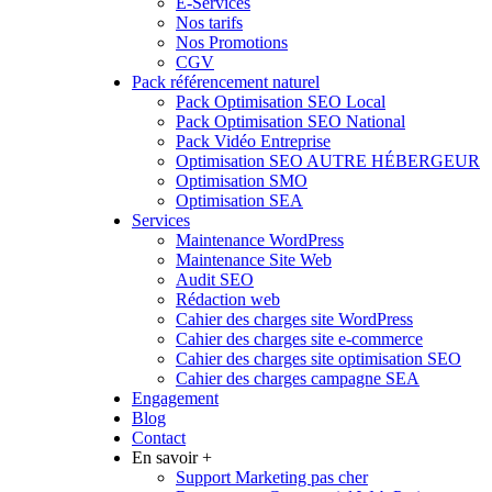
E-Services
Nos tarifs
Nos Promotions
CGV
Pack référencement naturel
Pack Optimisation SEO Local
Pack Optimisation SEO National
Pack Vidéo Entreprise
Optimisation SEO AUTRE HÉBERGEUR
Optimisation SMO
Optimisation SEA
Services
Maintenance WordPress
Maintenance Site Web
Audit SEO
Rédaction web
Cahier des charges site WordPress
Cahier des charges site e-commerce
Cahier des charges site optimisation SEO
Cahier des charges campagne SEA
Engagement
Blog
Contact
En savoir +
Support Marketing pas cher